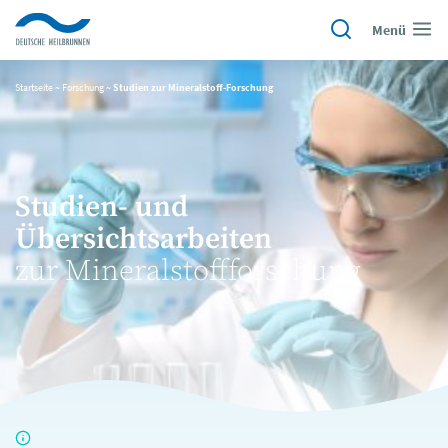
Menü
Startseite
~
Forschung
~
Studien zur Mineralstoff-Forschung
Studien- und
Übersichtsarbeiten
zur Mineralstoffforschung