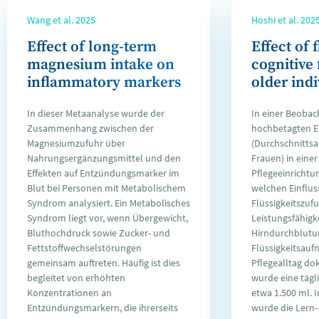
Wang et al. 2025
Hoshi et al. 202
Effect of long-term
Effect of 
magnesium intake on
cognitive 
inflammatory markers
older ind
In dieser Metaanalyse wurde der
In einer Beobac
Zusammenhang zwischen der
hochbetagten 
Magnesiumzufuhr über
(Durchschnittsal
Nahrungsergänzungsmittel und den
Frauen) in einer
Effekten auf Entzündungsmarker im
Pflegeeinrichtu
Blut bei Personen mit Metabolischem
welchen Einfluss
Syndrom analysiert. Ein Metabolisches
Flüssigkeitszufu
Syndrom liegt vor, wenn Übergewicht,
Leistungsfähigk
Bluthochdruck sowie Zucker- und
Hirndurchblutun
Fettstoffwechselstörungen
Flüssigkeitsau
gemeinsam auftreten. Häufig ist dies
Pflegealltag d
begleitet von erhöhten
wurde eine täg
Konzentrationen an
etwa 1.500 ml. 
Entzündungsmarkern, die ihrerseits
wurde die Lern-