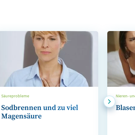
Säureprobleme
Nieren- u
Sodbrennen und zu viel
Blase
Magensäure