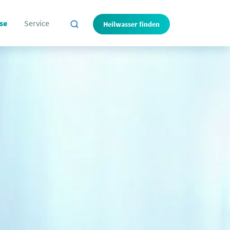
se
Service
Heilwasser finden