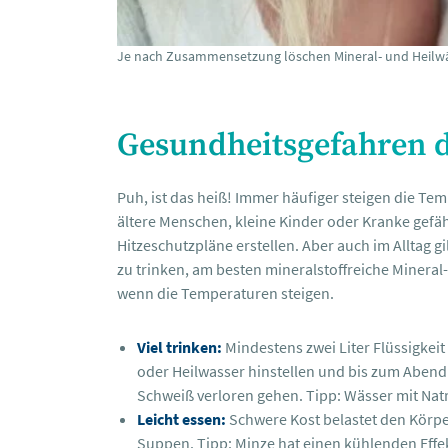
Je nach Zusammensetzung löschen Mineral- und Heilwässe
Gesundheitsgefahren d
Puh, ist das heiß! Immer häufiger steigen die Te
ältere Menschen, kleine Kinder oder Kranke gefä
Hitzeschutzpläne erstellen. Aber auch im Alltag gi
zu trinken, am besten mineralstoffreiche Mineral-
wenn die Temperaturen steigen.
Viel trinken:
Mindestens zwei Liter Flüssigkei
oder Heilwasser hinstellen und bis zum Abend 
Schweiß verloren gehen. Tipp: Wässer mit Natr
Leicht essen:
Schwere Kost belastet den Körper
Suppen. Tipp: Minze hat einen kühlenden Effe