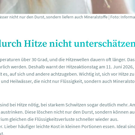
r nicht nur den Durst, sondern liefern auch Mineralstoffe | Foto: Informa
urch Hitze nicht unterschätze
mperaturen über 30 Grad, und die Hitzewellen dauern oft länger. Das
hrlich werden. Deshalb warnt der Hitzeaktionstag am 11. Juni 202
lt es, auf sich und andere achtzugeben. Wichtig ist, sich vor Hitze 
 und Heilwässer, die nicht nur Flüssigkeit, sondern auch Mineralstof
t sind bei Hitze nötig, bei starkem Schwitzen sogar deutlich mehr.
austrinken. Diese löschen nicht nur den Durst, sondern können auch
ium gleichen die Flüssigkeitsverluste schneller wieder aus.
. Lieber häufiger leichte Kost in kleinen Portionen essen. Ideal s
kt.