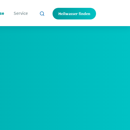
se
Service
Heilwasser finden