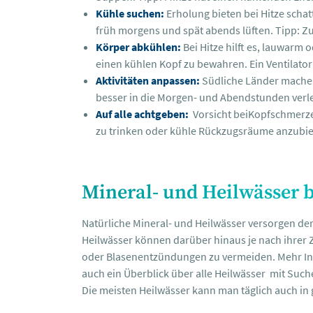
Kühle suchen:
Erholung bieten bei Hitze schat
früh morgens und spät abends lüften. Tipp: Z
Körper abkühlen:
Bei Hitze hilft es, lauwarm
einen kühlen Kopf zu bewahren. Ein Ventilator 
Aktivitäten anpassen:
Südliche Länder machen 
besser in die Morgen- und Abendstunden verl
Auf alle achtgeben:
Vorsicht beiKopfschmerze
zu trinken oder kühle Rückzugsräume anzubiet
Mineral- und Heilwässer b
Natürliche Mineral- und Heilwässer versorgen den 
Heilwässer können darüber hinaus je nach ihrer
oder Blasenentzündungen zu vermeiden. Mehr Info
auch ein Überblick über alle Heilwässer mit Such
Die meisten Heilwässer kann man täglich auch in 