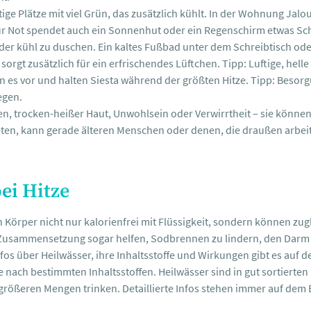
tige Plätze mit viel Grün, das zusätzlich kühlt. In der Wohnung Ja
ur Not spendet auch ein Sonnenhut oder ein Regenschirm etwas Sc
 oder kühl zu duschen. Ein kaltes Fußbad unter dem Schreibtisch o
sorgt zusätzlich für ein erfrischendes Lüftchen. Tipp: Luftige, hell
es vor und halten Siesta während der größten Hitze. Tipp: Besorgu
egen.
n, trocken-heißer Haut, Unwohlsein oder Verwirrtheit – sie können
en, kann gerade älteren Menschen oder denen, die draußen arbeit
ei Hitze
Körper nicht nur kalorienfrei mit Flüssigkeit, sondern können zuglei
 Zusammensetzung sogar helfen, Sodbrennen zu lindern, den Darm 
s über Heilwässer, ihre Inhaltsstoffe und Wirkungen gibt es auf d
e nach bestimmten Inhaltsstoffen. Heilwässer sind in gut sortierte
größeren Mengen trinken. Detaillierte Infos stehen immer auf dem E