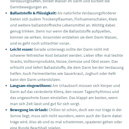
Verdauungssäften, bindet Wasser im Darm und kurbelt die
Darmbewegungen an.
Ballaststoffe & Flüssigkeit:
Als natürliche Verdauungsförderer
bieten sich zudem Trockenpflaumen, Flohsamenschalen, Kiwis
und weitere ballaststoffreiche Lebensmittel an. Wichtig dabei:
genug trinken. Denn nur wenn die Ballaststoffe aufquellen,
können sie wirken. Ansonsten entziehen sie dem Darm Wasser,
und es geht noch schlechter voran.
Leicht essen:
Gerade unterwegs sollte der Darm nicht mit
schwerer fettreicher Kost belastet werden. Lieber öfter mal leichte
Snacks, Vollkornprodukte, Nüsse, Gemüse und Obst essen. Das
erfrischt und liefert Ballaststoffe, die dem Darm bei der Verdauung
helfen. Auch Fermentiertes wie Sauerkraut, Joghurt oder Kefir
kann den Darm unterstützen.
Langsam eingewöhnen:
Am Urlaubsort müssen sich Körper und
Darm auf das veränderte Klima, den neuen Tagesrhythmus und
das ungewohnte Essen einstellen. Das klappt am besten, wenn
man sich Zeit lässt und gut für sich sorgt.
Bewegung im Urlaub:
Chillen ist schön, doch wer nur träge in der
Sonne liegt, muss sich nicht wundern, wenn auch der Darm dabei
träge wird. Also ab und zu mal schwimmen, spazieren gehen oder
eine Runde Beachball spielen.