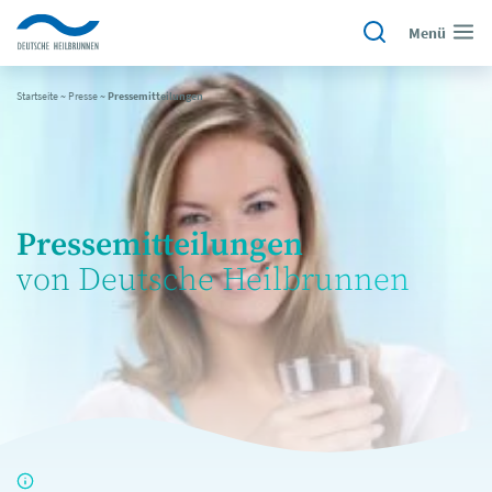
Menü
Startseite
~
Presse
~
Pressemitteilungen
Pressemitteilungen
von Deutsche Heilbrunnen