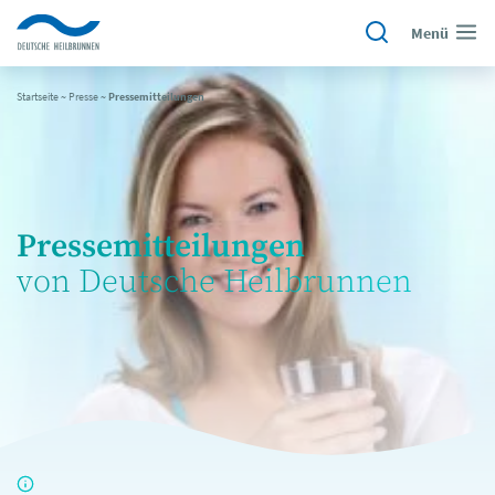
Menü
Startseite
~
Presse
~
Pressemitteilungen
Pressemitteilungen
von Deutsche Heilbrunnen