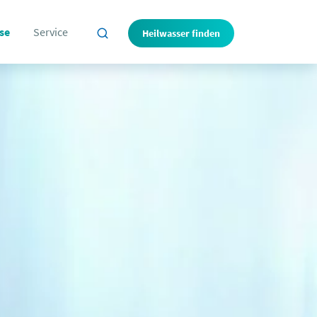
se
Service
Heilwasser finden