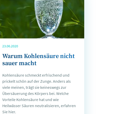
23.06.2020
Warum Kohlensäure nicht
sauer macht
Kohlensäure schmeckt erfrischend und
prickelt schön auf der Zunge. Anders als
viele meinen, trägt sie keineswegs zur
Übersäuerung des Körpers bei. Welche
Vorteile Kohlensäure hat und wie
Heilwässer Säuren neutralisieren, erfahren
Sie hier.