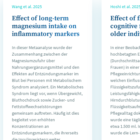
Wang et al. 2025
Hoshi et al. 202
Effect of long-term
Effect of 
magnesium intake on
cognitive 
inflammatory markers
older ind
In dieser Metaanalyse wurde der
In einer Beobac
Zusammenhang zwischen der
hochbetagten 
Magnesiumzufuhr über
(Durchschnittsal
Nahrungsergänzungsmittel und den
Frauen) in einer
Effekten auf Entzündungsmarker im
Pflegeeinrichtu
Blut bei Personen mit Metabolischem
welchen Einfluss
Syndrom analysiert. Ein Metabolisches
Flüssigkeitszufu
Syndrom liegt vor, wenn Übergewicht,
Leistungsfähigk
Bluthochdruck sowie Zucker- und
Hirndurchblutun
Fettstoffwechselstörungen
Flüssigkeitsau
gemeinsam auftreten. Häufig ist dies
Pflegealltag d
begleitet von erhöhten
wurde eine täg
Konzentrationen an
etwa 1.500 ml. 
Entzündungsmarkern, die ihrerseits
wurde die Lern-
die Insulinresistenz weiter