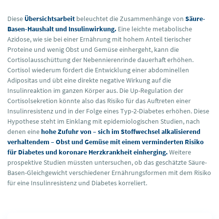
Diese
Übersichtsarbeit
beleuchtet die Zusammenhänge von
Säure-
Basen-Haushalt und Insulinwirkung.
Eine leichte metabolische
Azidose, wie sie bei einer Ernährung mit hohem Anteil tierischer
Proteine und wenig Obst und Gemüse einhergeht, kann die
Cortisolausschüttung der Nebennierenrinde dauerhaft erhöhen.
Cortisol wiederum fördert die Entwicklung einer abdominellen
Adipositas und übt eine direkte negative Wirkung auf die
Insulinreaktion im ganzen Körper aus. Die Up-Regulation der
Cortisolsekretion könnte also das Risiko für das Auftreten einer
Insulinresistenz und in der Folge eines Typ-2-Diabetes erhöhen. Diese
Hypothese steht im Einklang mit epidemiologischen Studien, nach
denen eine
hohe Zufuhr von – sich im Stoffwechsel alkalisierend
verhaltendem – Obst und Gemüse mit einem verminderten Risiko
für Diabetes und koronare Herzkrankheit einherging.
Weitere
prospektive Studien müssten untersuchen, ob das geschätzte Säure-
Basen-Gleichgewicht verschiedener Ernährungsformen mit dem Risiko
für eine Insulinresistenz und Diabetes korreliert.