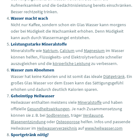
Aufmerksamkeit und die Gedächtnisleistung bereits einschränken.
Besser rechtzeitig trinken.
Wasser macht wach
Nicht nur Kaffee, sondern schon ein Glas Wasser kann morgens
oder bei Müdigkeit die Wachsamkeit erhöhen. Denn Müdigkeit
kann auch durch Wassermangel entstehen.
Leistungsstarke Mineralstoffe
Mineralstoffe wie
Natrium
,
Calcium
und
Magnesium
im Wasser
können helfen, Flüssigkeits- und Elektrolytverluste schneller
auszugleichen und die
körperliche Leistung
zu verbessern.
Wasser zum Abnehmen
Wasser hat keine Kalorien und ist somit das ideale
Diätgetränk
. Ein
großes Glas Wasser vor dem Essen kann das Sättigungsgefühl
erhöhen und dadurch deutlich Kalorien sparen.
Geheimtipp Heilwasser
Heilwässer enthalten meistens viele
Mineralstoffe
und haben
offizielle
Gesundheitswirkungen
. Je nach Zusammensetzung
können sie z. B. bei
Sodbrennen
, träger
Verdauung
,
Blasenentzündung
oder
Osteoporose
helfen. Infos und passende
Heilwässer im
Heilwasserverzeichnis
auf
www.heilwasser.com
Sportgetränk nötig?