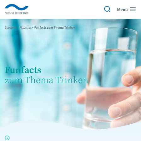
Menü
Startseite
~
Aktuelles
~
Funfacts zum Thema Trinken
Funfacts
zum Thema Trinken