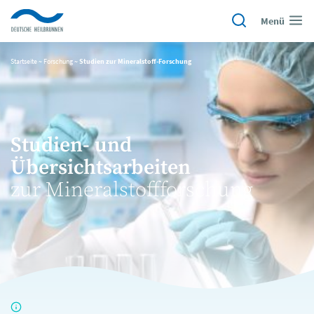
Menü
Startseite
~
Forschung
~
Studien zur Mineralstoff-Forschung
Studien- und
Übersichtsarbeiten
zur Mineralstoffforschung