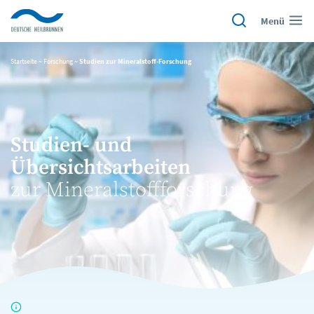
Menü
Startseite
~
Forschung
~
Studien zur Mineralstoff-Forschung
Studien- und
Übersichtsarbeiten
zur Mineralstoffforschung