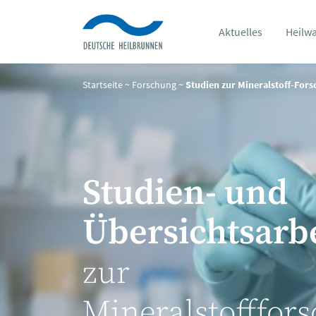
Aktuelles
Heilw
Startseite
~
Forschung
~
Studien zur Mineralstoff-For
Studien- und
Übersichtsarb
zur
Mineralstofffor