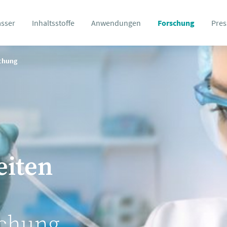
asser
Inhaltsstoffe
Anwendungen
Forschung
Pres
schung
eiten
schung