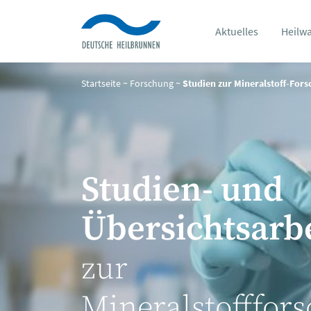
Aktuelles
Heilw
Startseite
~
Forschung
~
Studien zur Mineralstoff-For
Studien- und
Übersichtsarb
zur
Mineralstofffor