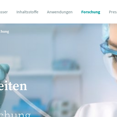
asser
Inhaltsstoffe
Anwendungen
Forschung
Pres
schung
eiten
schung