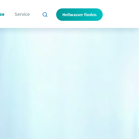
se
Service
Heilwasser finden