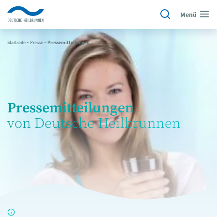
Menü
Startseite
~
Presse
~
Pressemitteilungen
Pressemitteilungen
von Deutsche Heilbrunnen