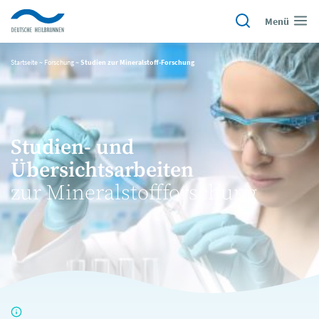
Menü
Startseite
~
Forschung
~
Studien zur Mineralstoff-Forschung
Studien- und
Übersichtsarbeiten
zur Mineralstoffforschung