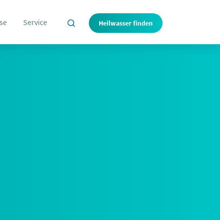
se
Service
Heilwasser finden