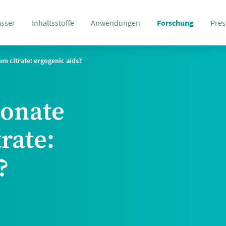
asser
Inhaltsstoffe
Anwendungen
Forschung
Pres
m citrate: ergogenic aids?
bonate
rate:
?