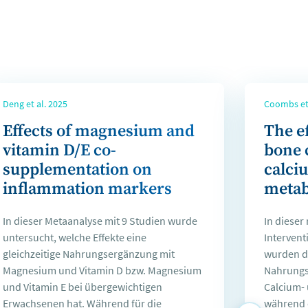
Deng et al. 2025
Coombs et 
Effects of magnesium and
The e
vitamin D/E co-
bone 
supplementation on
calci
inflammation markers
metab
In dieser Metaanalyse mit 9 Studien wurde
In dieser
untersucht, welche Effekte eine
Intervent
gleichzeitige Nahrungsergänzung mit
wurden d
Magnesium und Vitamin D bzw. Magnesium
Nahrungs
und Vitamin E bei übergewichtigen
Calcium-
Erwachsenen hat. Während für die
während 