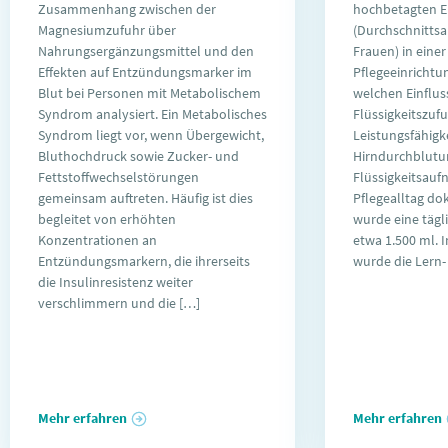
Zusammenhang zwischen der
hochbetagten 
Magnesiumzufuhr über
(Durchschnittsal
Nahrungsergänzungsmittel und den
Frauen) in einer
Effekten auf Entzündungsmarker im
Pflegeeinrichtu
Blut bei Personen mit Metabolischem
welchen Einfluss
Syndrom analysiert. Ein Metabolisches
Flüssigkeitszufu
Syndrom liegt vor, wenn Übergewicht,
Leistungsfähigk
Bluthochdruck sowie Zucker- und
Hirndurchblutun
Fettstoffwechselstörungen
Flüssigkeitsau
gemeinsam auftreten. Häufig ist dies
Pflegealltag d
begleitet von erhöhten
wurde eine täg
Konzentrationen an
etwa 1.500 ml. 
Entzündungsmarkern, die ihrerseits
wurde die Lern-
die Insulinresistenz weiter
verschlimmern und die […]
Mehr erfahren
Mehr erfahren