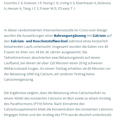
Coombs C V, Greeves J P, Young C D, Irving A S, Eisenhauer A, Kolevica
A, Heuser A, Tang J C Y, Fraser W D, O'Leary T J
In dieser randomisierten Interventionsstudie im Cross-over-Design
wurden die Auswirkungen einer
Nahrungsergänzung
mit
Calcium
auf
den
Calcium- und Knochenstoffwechsel
während eines körperlich
belastenden Laufs untersucht. Insgesamt wurden die Daten von 40
Frauen im Alter von 18 bis 36 Jahren ausgewertet. Die
Teilnehmerinnen absolvierten zwei Belastungstests auf einem
Laufband, bei denen sie über 120 Minuten einen 20 kg schweren
Militärrucksack trugen. An einem Testtag erhielten sie 60 Minuten vor
der Belastung 1000 mg Calcium, am anderen Testtag keine
Calciumergänzung.
Die Ergebnisse zeigten, dass die Belastung ohne Calciumzufuhr zu
einem Abfall des ionisierten Calciums im Blut sowie zu einem Anstieg
des Parathormons (PTH) führte. Nach Einnahme des
Calciumsupplements blieb die Konzentration des ionisierten Calciums
hingegen höher und der Anstieg des PTH wurde deutlich unterdrückt.