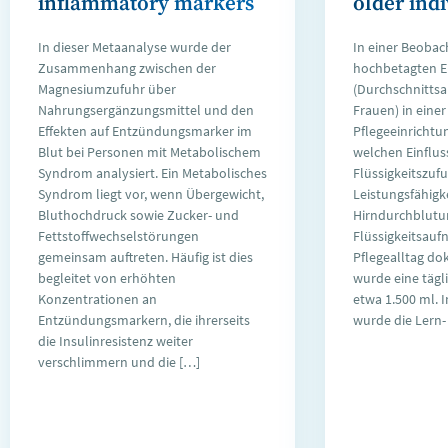
inflammatory markers
older ind
In dieser Metaanalyse wurde der
In einer Beobac
Zusammenhang zwischen der
hochbetagten 
Magnesiumzufuhr über
(Durchschnittsal
Nahrungsergänzungsmittel und den
Frauen) in einer
Effekten auf Entzündungsmarker im
Pflegeeinrichtu
Blut bei Personen mit Metabolischem
welchen Einfluss
Syndrom analysiert. Ein Metabolisches
Flüssigkeitszufu
Syndrom liegt vor, wenn Übergewicht,
Leistungsfähigk
Bluthochdruck sowie Zucker- und
Hirndurchblutun
Fettstoffwechselstörungen
Flüssigkeitsau
gemeinsam auftreten. Häufig ist dies
Pflegealltag d
begleitet von erhöhten
wurde eine täg
Konzentrationen an
etwa 1.500 ml. 
Entzündungsmarkern, die ihrerseits
wurde die Lern-
die Insulinresistenz weiter
verschlimmern und die […]