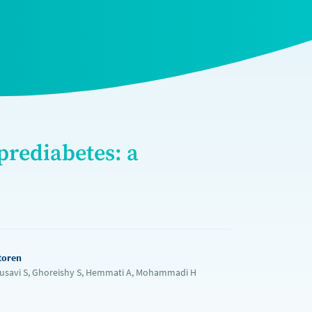
rediabetes: a
toren
usavi S, Ghoreishy S, Hemmati A, Mohammadi H