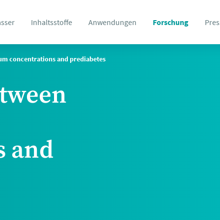
asser
Inhaltsstoffe
Anwendungen
Forschung
Pres
um concentrations and prediabetes
etween
s and