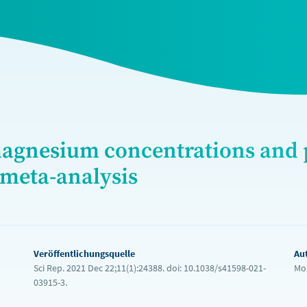
agnesium concentrations and p
 meta-analysis
Veröffentlichungsquelle
Au
Sci Rep. 2021 Dec 22;11(1):24388. doi: 10.1038/s41598-021-
Mo
03915-3.