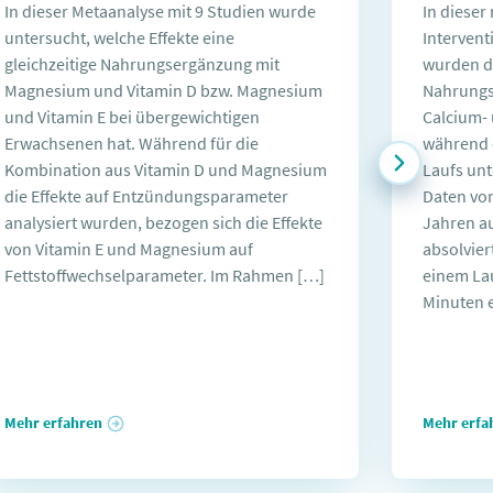
In dieser Metaanalyse mit 9 Studien wurde
In dieser
untersucht, welche Effekte eine
Intervent
gleichzeitige Nahrungsergänzung mit
wurden d
Magnesium und Vitamin D bzw. Magnesium
Nahrungs
und Vitamin E bei übergewichtigen
Calcium-
Erwachsenen hat. Während für die
während 
Kombination aus Vitamin D und Magnesium
Laufs unt
die Effekte auf Entzündungsparameter
Daten von
analysiert wurden, bezogen sich die Effekte
Jahren a
von Vitamin E und Magnesium auf
absolvier
Fettstoffwechselparameter. Im Rahmen […]
einem Lau
Minuten 
Mehr erfahren
Mehr erfa