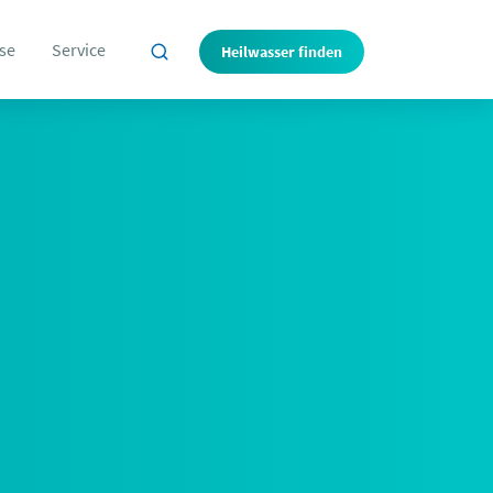
se
Service
Heilwasser finden