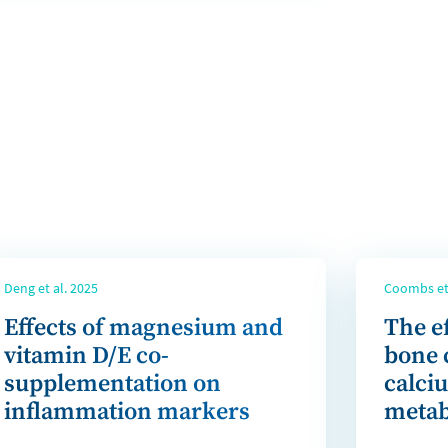
Deng et al. 2025
Coombs et 
Effects of magnesium and
The e
vitamin D/E co-
bone 
supplementation on
calci
inflammation markers
metab