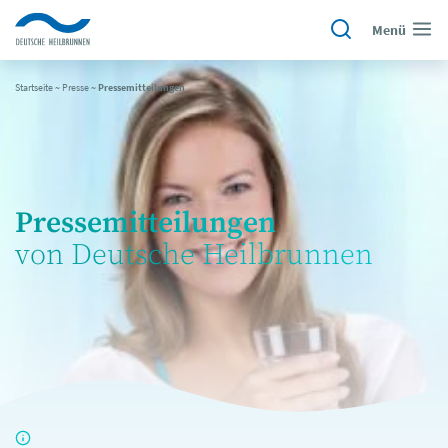
Menü
Startseite
~
Presse
~
Pressemitteilungen
Pressemitteilungen
von Deutsche Heilbrunnen