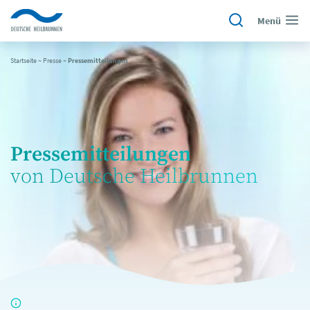
Menü
Startseite
~
Presse
~
Pressemitteilungen
Pressemitteilungen
von Deutsche Heilbrunnen