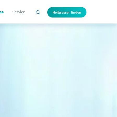
se
Service
Heilwasser finden