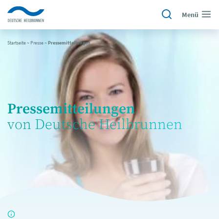
Menü
Startseite
~
Presse
~
Pressemitteilungen
Pressemitteilungen
von Deutsche Heilbrunnen