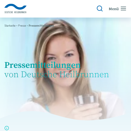
Menü
Startseite
~
Presse
~
Pressemitteilungen
Pressemitteilungen
von Deutsche Heilbrunnen