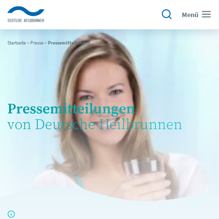
Menü
Startseite
~
Presse
~
Pressemitteilungen
Pressemitteilungen
von Deutsche Heilbrunnen