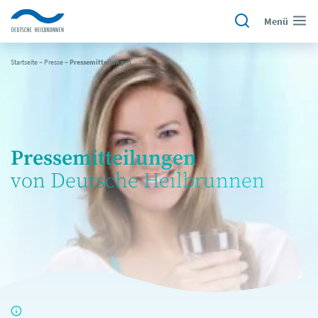
Menü
Startseite
~
Presse
~
Pressemitteilungen
Pressemitteilungen
von Deutsche Heilbrunnen