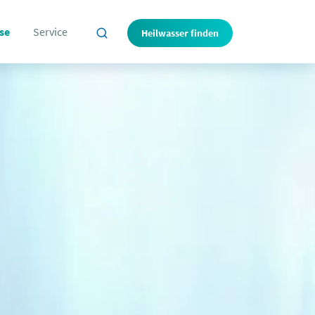
se
Service
Heilwasser finden