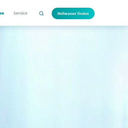
se
Service
Heilwasser finden