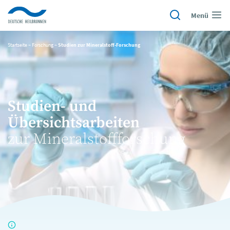
Menü
Startseite
~
Forschung
~
Studien zur Mineralstoff-Forschung
Studien- und
Übersichtsarbeiten
zur Mineralstoffforschung