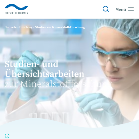
Menü
Startseite
~
Forschung
~
Studien zur Mineralstoff-Forschung
Studien- und
Übersichtsarbeiten
zur Mineralstoffforschung