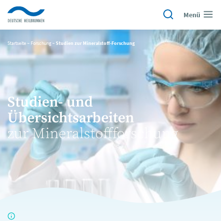
Menü
Startseite
~
Forschung
~
Studien zur Mineralstoff-Forschung
Studien- und
Übersichtsarbeiten
zur Mineralstoffforschung