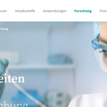
asser
Inhaltsstoffe
Anwendungen
Forschung
Pres
schung
eiten
schung