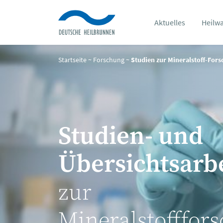
Aktuelles
Heilw
Startseite
~
Forschung
~
Studien zur Mineralstoff-For
Studien- und
Übersichtsarb
zur
Mineralstofffor