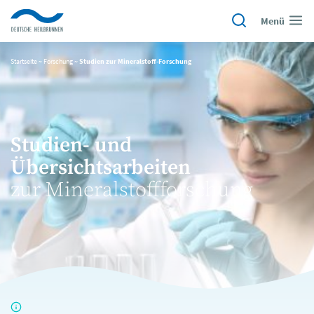
Menü
Startseite
~
Forschung
~
Studien zur Mineralstoff-Forschung
Studien- und
Übersichtsarbeiten
zur Mineralstoffforschung