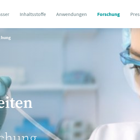
asser
Inhaltsstoffe
Anwendungen
Forschung
Pres
schung
eiten
schung