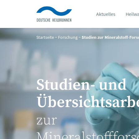
Aktuelles
Heilw
Startseite
~
Forschung
~
Studien zur Mineralstoff-For
Studien- und
Übersichtsarb
zur
Mineralstofffor