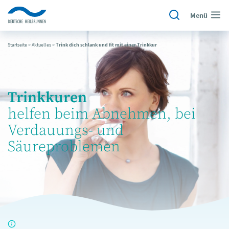
Menü
Startseite
~
Aktuelles
~
Trink dich schlank und fit mit einer Trinkkur
Trinkkuren
helfen beim Abnehmen, bei
Verdauungs- und
Säureproblemen