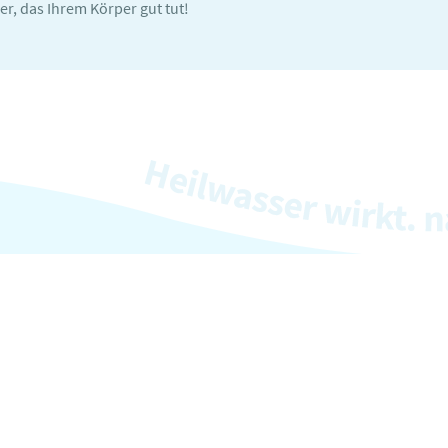
er, das Ihrem Körper gut tut!
swertes zu Heilwasser
Unsere Services
les
Presse
sser
Fachinformationen
stoffe
Verbraucherinfos