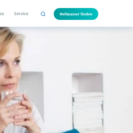
se
Service
Heilwasser finden