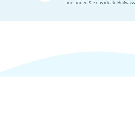
und finden Sie das ideale Heilwass
Wissen
Aktuel
Heilwa
Inhalts