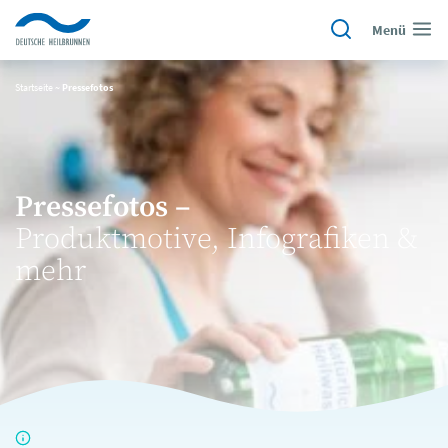
Menü
Startseite
~
Pressefotos
Pressefotos –
Produktmotive, Infografiken &
mehr