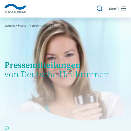
Menü
Startseite
~
Presse
~
Pressemitteilungen
Pressemitteilungen
von Deutsche Heilbrunnen