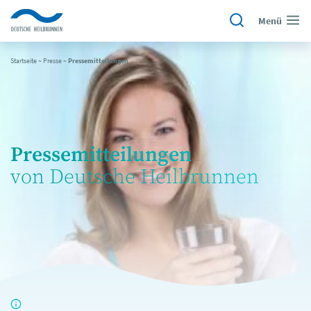
Menü
Startseite
~
Presse
~
Pressemitteilungen
Pressemitteilungen
von Deutsche Heilbrunnen