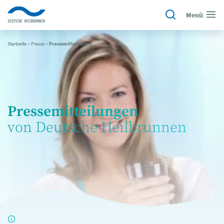
Menü
Startseite
~
Presse
~
Pressemitteilungen
Pressemitteilungen
von Deutsche Heilbrunnen