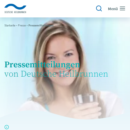
Menü
Startseite
~
Presse
~
Pressemitteilungen
Pressemitteilungen
von Deutsche Heilbrunnen