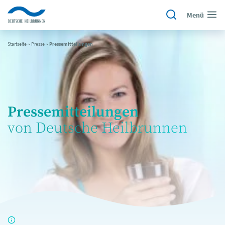
Menü
Startseite
~
Presse
~
Pressemitteilungen
Pressemitteilungen
von Deutsche Heilbrunnen