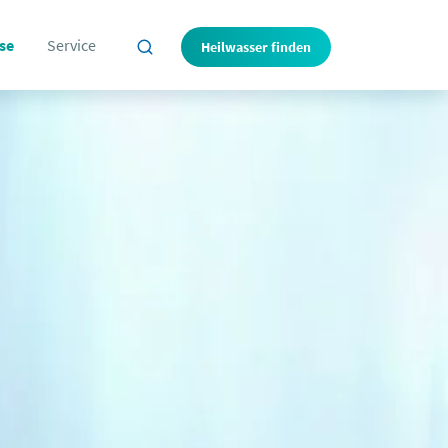
se
Service
Heilwasser finden