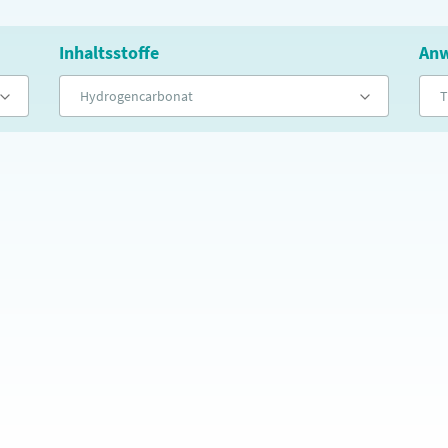
Inhaltsstoffe
Anw
Hydrogencarbonat
T