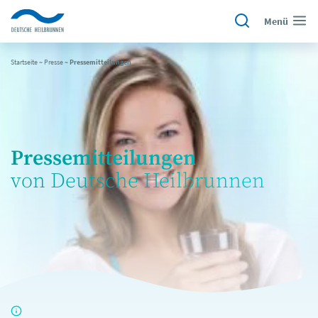
Menü
Startseite
~
Presse
~
Pressemitteilungen
Pressemitteilungen
von Deutsche Heilbrunnen