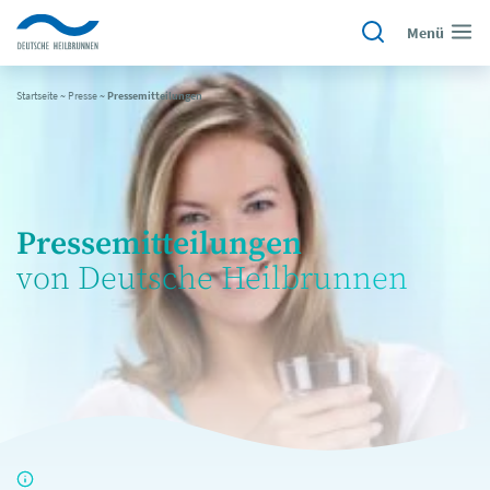
Menü
Startseite
~
Presse
~
Pressemitteilungen
Pressemitteilungen
von Deutsche Heilbrunnen