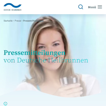
Menü
Startseite
~
Presse
~
Pressemitteilungen
Pressemitteilungen
von Deutsche Heilbrunnen