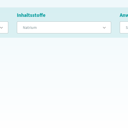
Inhaltsstoffe
Anw
Natrium
S