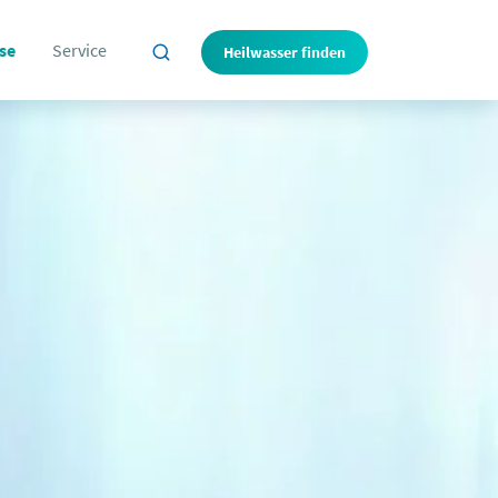
se
Service
Heilwasser finden